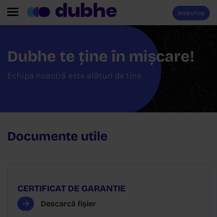
Webshop
Dubhe te ține în mișcare!
Echipa noastră este alături de tine
Documente utile
CERTIFICAT DE GARANTIE
Descarcă fișier