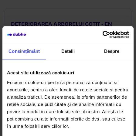
DETERIORAREA ARBORELUI COTIT - EN
Descarcă fișier
Consimțământ
Detalii
Despre
Acest site utilizează cookie-uri
DAUNE PROVOCATE DE PORNIREA
MOTORULUI LA RALANTI
Folosim cookie-uri pentru a personaliza conținutul și
anunțurile, pentru a oferi funcții de rețele sociale și pentru
Descarcă fișier
a analiza traficul. De asemenea, le oferim partenerilor de
rețele sociale, de publicitate și de analize informații cu
privire la modul în care folosiți site-ul nostru. Aceștia le
pot combina cu alte informații oferite de dvs. sau culese
în urma folosirii serviciilor lor.
CONSUMUL DE ULEI ŞI PIERDEREA DE ULEI