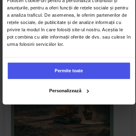
Folosim cookie-uri pentru a personaliza conținutul și
vezi catalog
anunțurile, pentru a oferi funcții de rețele sociale și pentru
a analiza traficul. De asemenea, le oferim partenerilor de
rețele sociale, de publicitate și de analize informații cu
privire la modul în care folosiți site-ul nostru. Aceștia le
pot combina cu alte informații oferite de dvs. sau culese în
Ofertă kituri de filtre pentru utilaje
urma folosirii serviciilor lor.
CAT și JCB
Permite toate
Personalizează