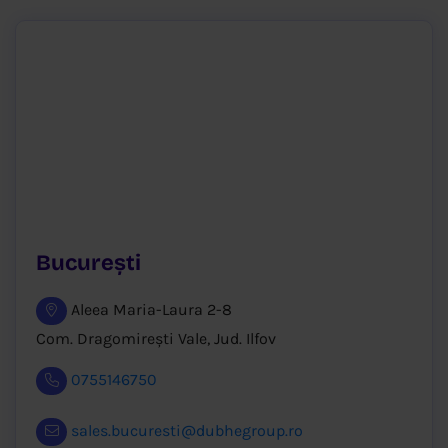
București
Aleea Maria-Laura 2-8
Com. Dragomirești Vale, Jud. Ilfov
0755146750
sales.bucuresti@dubhegroup.ro