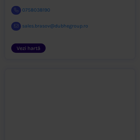
0758038190
sales.brasov@dubhegroup.ro
Vezi hartă