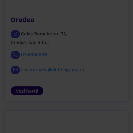
Oradea
Calea Borșului nr. 2A,
Oradea, Jud. Bihor
0749190338
sales.oradea@dubhegroup.ro
Vezi hartă