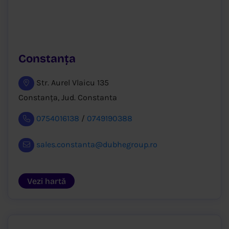
Constanța
Str. Aurel Vlaicu 135
Constanța, Jud. Constanta
0754016138
/
0749190388
sales.constanta@dubhegroup.ro
Vezi hartă