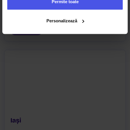
Permite toate
sales.galati@dubhegroup.ro
Personalizează
Vezi hartă
Iași