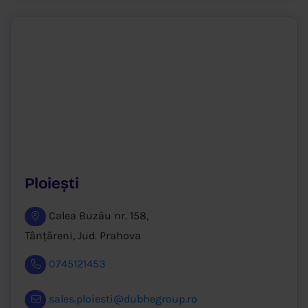
Ploiești
Calea Buzău nr. 158,
Tânțăreni, Jud. Prahova
0745121453
sales.ploiesti@dubhegroup.ro