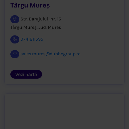
Târgu Mureș
Str. Barajului, nr. 15
Târgu Mureș, Jud. Mureș
0741811595
sales.mures@dubhegroup.ro
Vezi hartă