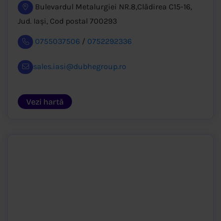
Bulevardul Metalurgiei NR.8,Clădirea C15-16,
Jud. Iași, Cod postal 700293
0755037506
/
0752292336
sales.iasi@dubhegroup.ro
Vezi hartă