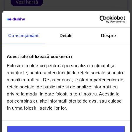
Vezi hartă
Consimțământ
Detalii
Despre
Acest site utilizează cookie-uri
Folosim cookie-uri pentru a personaliza conținutul și
anunțurile, pentru a oferi funcții de rețele sociale și pentru
a analiza traficul. De asemenea, le oferim partenerilor de
rețele sociale, de publicitate și de analize informații cu
Galați
privire la modul în care folosiți site-ul nostru. Aceștia le
pot combina cu alte informații oferite de dvs. sau culese
Drumul de Centura nr. 3B,
în urma folosirii serviciilor lor.
Galați, Jud. Galați
0749190363