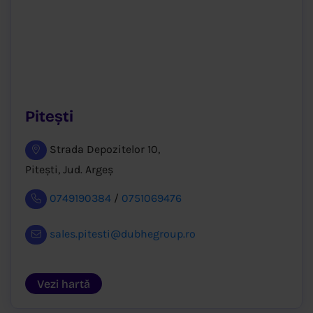
Pitești
Strada Depozitelor 10,
Pitești, Jud. Argeș
0749190384
/
0751069476
sales.pitesti@dubhegroup.ro
Vezi hartă