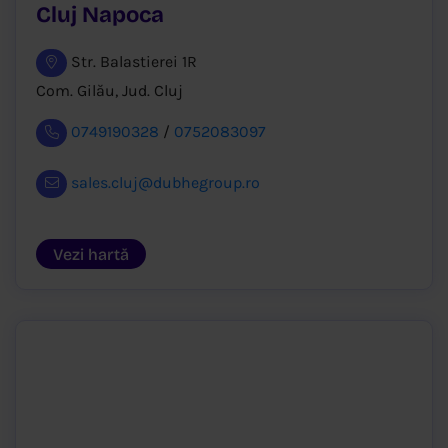
Cluj Napoca
Str. Balastierei 1R
Com. Gilău, Jud. Cluj
0749190328
/
0752083097
sales.cluj@dubhegroup.ro
Vezi hartă