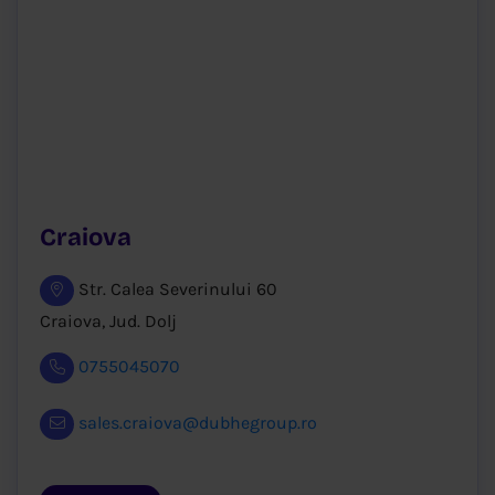
Craiova
Str. Calea Severinului 60
Craiova, Jud. Dolj
0755045070
sales.craiova@dubhegroup.ro