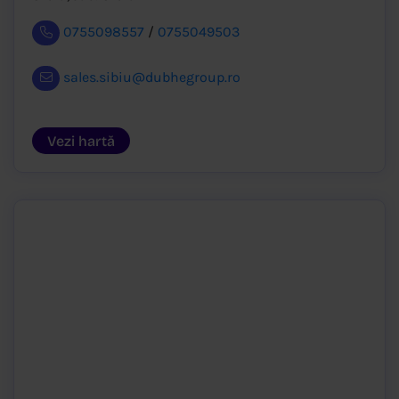
0755098557
/
0755049503
sales.sibiu@dubhegroup.ro
Vezi hartă