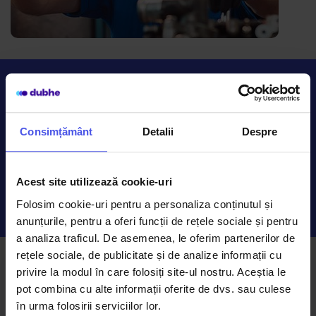
Te regăsești în valorile noastre?
Hai în echipa nostră?
Consimțământ
Detalii
Despre
Completează formularul de mai jos și hai să ne
cunoaștem! Indiferent dacă ești la început de drum
sau ai experiență, dacă ești pasionat de domeniul
Acest site utilizează cookie-uri
nostru și vrei să crești profesional, aici e locul tău.
Folosim cookie-uri pentru a personaliza conținutul și
anunțurile, pentru a oferi funcții de rețele sociale și pentru
a analiza traficul. De asemenea, le oferim partenerilor de
rețele sociale, de publicitate și de analize informații cu
privire la modul în care folosiți site-ul nostru. Aceștia le
Nume si prenume
pot combina cu alte informații oferite de dvs. sau culese
în urma folosirii serviciilor lor.