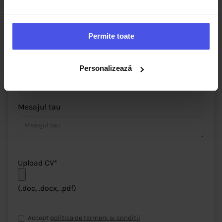
Telefon
Permite toate
Email
Personalizează
Mesajul tau
Upload CV*
(.doc, .docx, .pdf)
Accept
politica de termeni si conditii