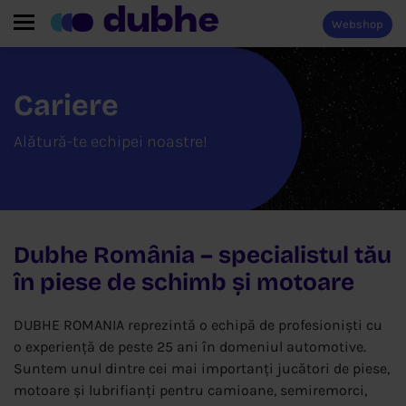
Webshop
Cariere
Alătură-te echipei noastre!
Dubhe România – specialistul tău
în piese de schimb și motoare
DUBHE ROMANIA reprezintă o echipă de profesioniști cu
o experiență de peste 25 ani în domeniul automotive.
Suntem unul dintre cei mai importanți jucători de piese,
motoare și lubrifianți pentru camioane, semiremorci,