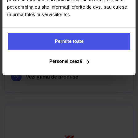
Direcție
pot combina cu alte informații oferite de dvs. sau culese
în urma folosirii serviciilor lor.
Permite toate
Personalizează
Vezi gama de produse