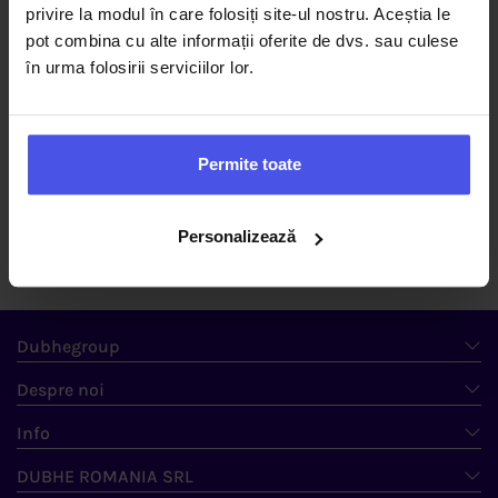
Lista cu produsele preferate
privire la modul în care folosiți site-ul nostru. Aceștia le
pot combina cu alte informații oferite de dvs. sau culese
Îți creezi lista cu produsele favorite, pentru a-ți fi mai ușor ulterior
să le identifici pentru achiziție.
în urma folosirii serviciilor lor.
Permite toate
Urmărești statusul comenzilor tale
Personalizează
Poți verifica rapid când<br/> va ajunge produsul la tine.
Dubhegroup
Despre noi
Info
DUBHE ROMANIA SRL