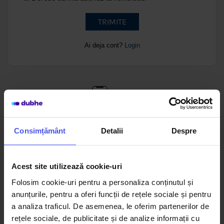
TRIMITE
Ai deja cont?
Login
Consimțământ
Detalii
Despre
Comanzi mai rapid
Îți salvezi adrese multiple de livrare și facturare.<br/>Astfel, poți
comanda mult mai rapid și ușor.
Acest site utilizează cookie-uri
Folosim cookie-uri pentru a personaliza conținutul și
anunțurile, pentru a oferi funcții de rețele sociale și pentru
a analiza traficul. De asemenea, le oferim partenerilor de
rețele sociale, de publicitate și de analize informații cu