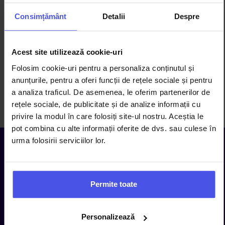
Consimțământ
Detalii
Despre
Acest site utilizează cookie-uri
1/30
Folosim cookie-uri pentru a personaliza conținutul și
anunțurile, pentru a oferi funcții de rețele sociale și pentru
a analiza traficul. De asemenea, le oferim partenerilor de
Loading PDF 100% ...
rețele sociale, de publicitate și de analize informații cu
privire la modul în care folosiți site-ul nostru. Aceștia le
pot combina cu alte informații oferite de dvs. sau culese în
urma folosirii serviciilor lor.
Dubhegroup
Despre noi
Info
Permite toate
DUBHE ROMANIA SRL
Personalizează